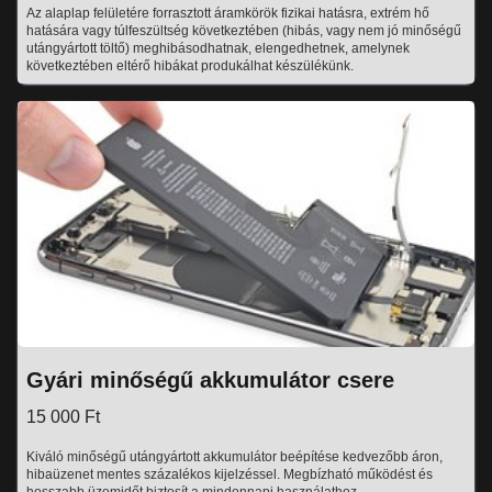
Az alaplap felületére forrasztott áramkörök fizikai hatásra, extrém hő
hatására vagy túlfeszültség következtében (hibás, vagy nem jó minőségű
utángyártott töltő) meghibásodhatnak, elengedhetnek, amelynek
következtében eltérő hibákat produkálhat készülékünk.
Gyári minőségű akkumulátor csere
15 000 Ft
Kiváló minőségű utángyártott akkumulátor beépítése kedvezőbb áron,
hibaüzenet mentes százalékos kijelzéssel. Megbízható működést és