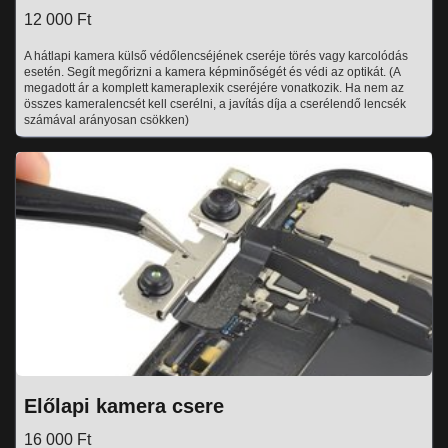
12 000 Ft
A hátlapi kamera külső védőlencséjének cseréje törés vagy karcolódás
esetén. Segít megőrizni a kamera képminőségét és védi az optikát. (A
megadott ár a komplett kameraplexik cseréjére vonatkozik. Ha nem az
összes kameralencsét kell cserélni, a javítás díja a cserélendő lencsék
számával arányosan csökken)
Előlapi kamera csere
16 000 Ft