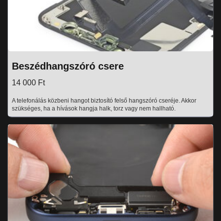
Beszédhangszóró csere
14 000 Ft
A telefonálás közbeni hangot biztosító felső hangszóró cseréje. Akkor
szükséges, ha a hívások hangja halk, torz vagy nem hallható.