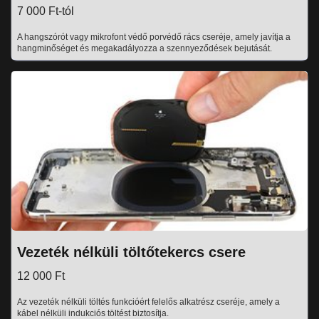
7 000 Ft-tól
A hangszórót vagy mikrofont védő porvédő rács cseréje, amely javítja a
hangminőséget és megakadályozza a szennyeződések bejutását.
Vezeték nélküli töltőtekercs csere
12 000 Ft
Az vezeték nélküli töltés funkcióért felelős alkatrész cseréje, amely a
kábel nélküli indukciós töltést biztosítja.