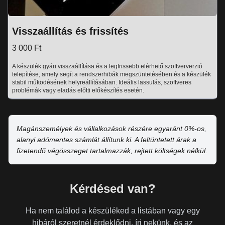
Visszaállítás és frissítés
3 000 Ft
A készülék gyári visszaállítása és a legfrissebb elérhető szoftververzió
telepítése, amely segít a rendszerhibák megszüntetésében és a készülék
stabil működésének helyreállításában. Ideális lassulás, szoftveres
problémák vagy eladás előtti előkészítés esetén.
Magánszemélyek és vállalkozások részére egyaránt 0%-os,
alanyi adómentes számlát állítunk ki. A feltüntetett árak a
fizetendő végösszeget tartalmazzák, rejtett költségek nélkül.
Kérdésed van?
Ha nem találod a készüléked a listában vagy egy
hibáról szeretnél érdeklődni, írj nekünk, és az