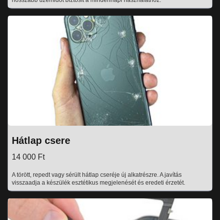
hosszabb üzemidőt biztosít a mindennapi használathoz.
Hátlap csere
14 000 Ft
A törött, repedt vagy sérült hátlap cseréje új alkatrészre. A javítás
visszaadja a készülék esztétikus megjelenését és eredeti érzetét.