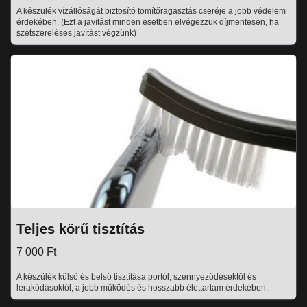
A készülék vízállóságát biztosító tömítőragasztás cseréje a jobb védelem
érdekében. (Ezt a javítást minden esetben elvégezzük díjmentesen, ha
szétszereléses javítást végzünk)
Teljes körű tisztítás
7 000 Ft
A készülék külső és belső tisztítása portól, szennyeződésektől és
lerakódásoktól, a jobb működés és hosszabb élettartam érdekében.