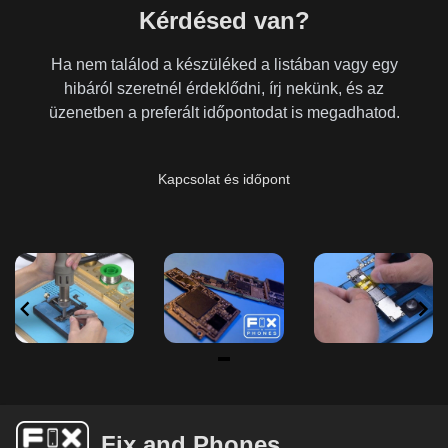
Kérdésed van?
Ha nem találod a készüléked a listában vagy egy
hibáról szeretnél érdeklődni, írj nekünk, és az
üzenetben a preferált időpontodat is megadhatod.
Kapcsolat és időpont
Item
1
of
Fix and Phones
6