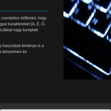
t cseréjekor előfordul, hogy
yar karaktereket (Á, É, Ő,
ricákkal vagy komplett
s használati élménye is a
és kényelmes és