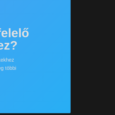
elelő
ez?
ékekhez
g többi