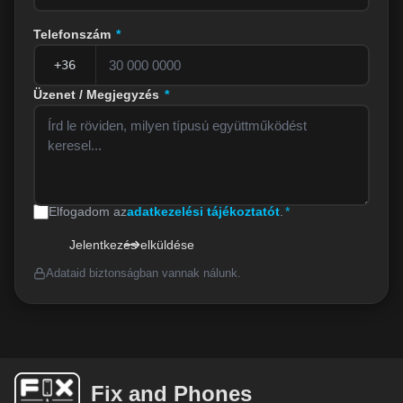
Telefonszám
*
Üzenet / Megjegyzés
*
Elfogadom az
adatkezelési tájékoztatót
.
*
Jelentkezés elküldése
Adataid biztonságban vannak nálunk.
Fix and Phones