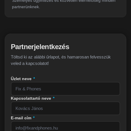
Személyes ügyintézés és közvetlen elérhetőség minden
partnerünknek.
Partnerjelentkezés
Töltsd ki az alábbi űrlapot, és hamarosan felvesszük
veled a kapcsolatot!
Üzlet neve
*
Kapcsolattartó neve
*
E-mail cím
*