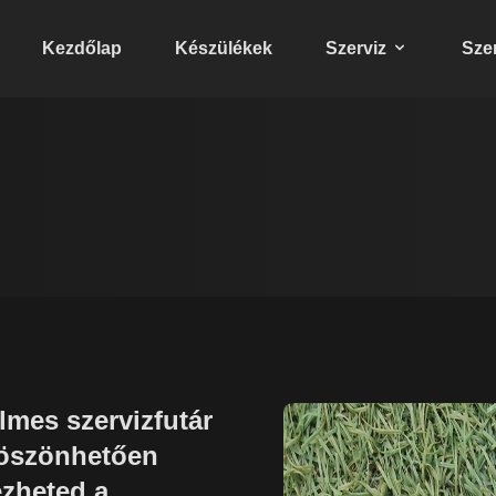
Kezdőlap
Készülékek
Szerviz
Szer
mes szervizfutár
köszönhetően
ézheted a