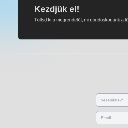
Kezdjük el!
Töltsd ki a megrendelőt, mi gondoskodunk a tö