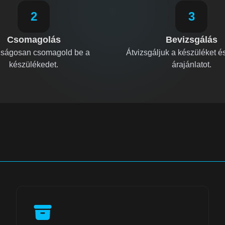
2
3
Csomagolás
Bevizsgálás
nságosan csomagold be a
Átvizsgáljuk a készüléket é
készülékedet.
árajánlatot.