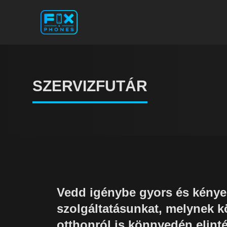
SZERVIZFUTÁR
Vedd igénybe gyors és kényel
szolgáltatásunkat, melynek 
otthonról is könnyedén elint