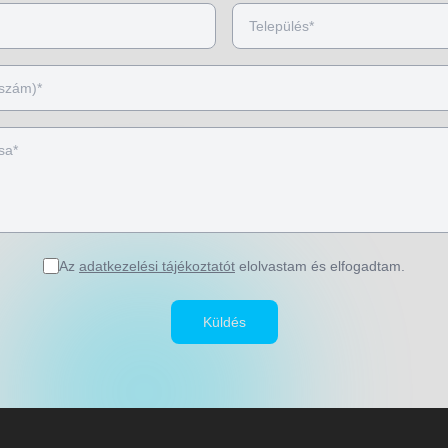
Az
adatkezelési tájékoztatót
elolvastam és elfogadtam.
Küldés