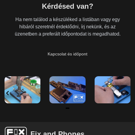
Kérdésed van?
Ha nem találod a készüléked a listában vagy egy
hibáról szeretnél érdeklődni, írj nekünk, és az
üzenetben a preferált időpontodat is megadhatod.
Kapcsolat és időpont
Item
1
of
Fix and Phones
6