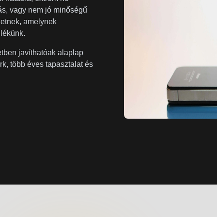
bás, vagy nem jó minőségű
hetnek, amelynek
ülékünk.
tben javíthatóak alaplap
rk, több éves tapasztalat és