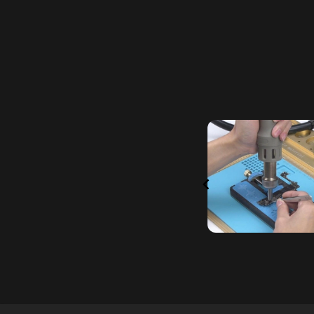
Item
1
of
6