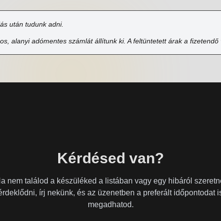
lás után tudunk adni.
alanyi adómentes számlát állítunk ki. A feltüntetett árak a fizetendő v
Kérdésed van?
a nem találod a készüléked a listában vagy egy hibáról szeretn
érdeklődni, írj nekünk, és az üzenetben a preferált időpontodat i
megadhatod.