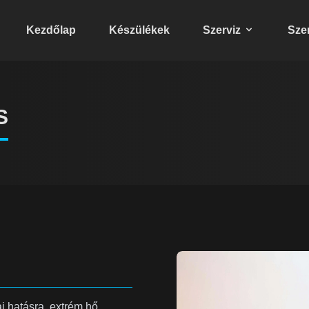
Kezdőlap
Készülékek
Szerviz
Szer
S
l
ai hatásra, extrém hő