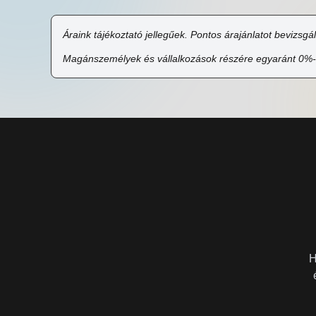
Áraink tájékoztató jellegűek. Pontos árajánlatot bevizsgá
Magánszemélyek és vállalkozások részére egyaránt 0%-os, 
H