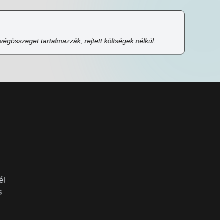
égösszeget tartalmazzák, rejtett költségek nélkül.
él
s