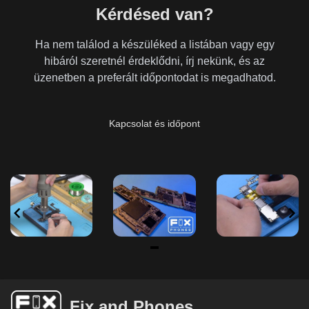
Kérdésed van?
Ha nem találod a készüléked a listában vagy egy
hibáról szeretnél érdeklődni, írj nekünk, és az
üzenetben a preferált időpontodat is megadhatod.
Kapcsolat és időpont
Item
1
of
Fix and Phones
6