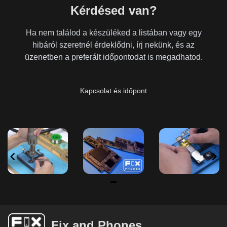
Kérdésed van?
Ha nem találod a készüléked a listában vagy egy
hibáról szeretnél érdeklődni, írj nekünk, és az
üzenetben a preferált időpontodat is megadhatod.
Kapcsolat és időpont
Item
1
of
Fix and Phones
6