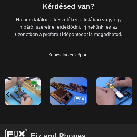
Kérdésed van?
Ha nem találod a készüléked a listában vagy egy
hibáról szeretnél érdeklődni, írj nekünk, és az
üzenetben a preferált időpontodat is megadhatod.
Kapcsolat és időpont
Item
1
of
Fix and Phones
6