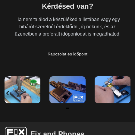
Kérdésed van?
Ha nem találod a készüléked a listában vagy egy
hibáról szeretnél érdeklődni, írj nekünk, és az
üzenetben a preferált időpontodat is megadhatod.
Kapcsolat és időpont
Item
1
of
Fix and Phones
6